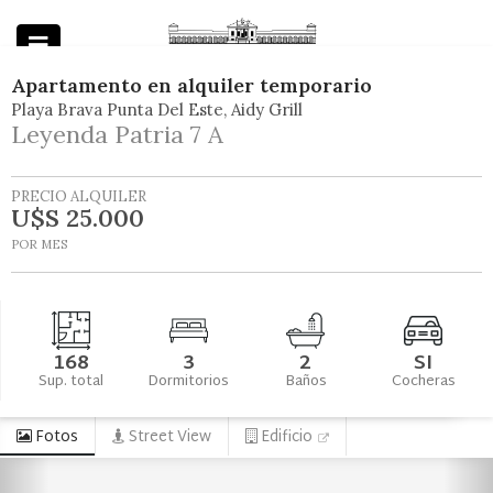
Apartamento
en
alquiler temporario
Playa Brava Punta Del Este
Aidy Grill
Powered by
Leyenda Patria 7 A
PRECIO ALQUILER
U$S 25.000
POR MES
168
3
2
SI
Sup. total
Dormitorios
Baños
Cocheras
Fotos
Street View
Edificio