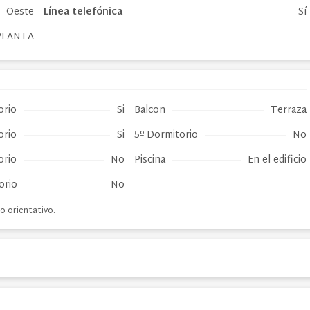
Oeste
Línea telefónica
Sí
PLANTA
orio
Si
Balcon
Terraza
orio
Si
5º Dormitorio
No
orio
No
Piscina
En el edificio
orio
No
o orientativo.