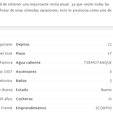
idad de obtener una importante renta anual , ya que reúne todas las
sfrutar de unas cómodas vacaciones, esto lo posiciona como uno de
mporario
Deptos.
21
Del Este
Pisos
17
Pastora
Agua caliente
TERMOTANQUE
jo 1307
Ascensores
3
mitorios
Baños
2
 Buena
Estado
Bueno
00 años
Cocheras
SI
Frente
Emprendimiento
SCORPIO