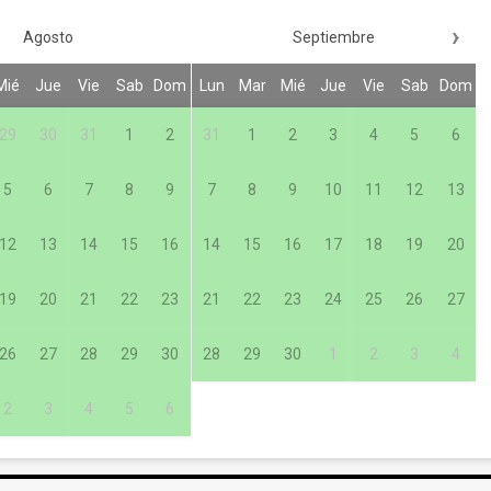
›
Agosto
Septiembre
Mié
Jue
Vie
Sab
Dom
Lun
Mar
Mié
Jue
Vie
Sab
Dom
29
30
31
1
2
31
1
2
3
4
5
6
5
6
7
8
9
7
8
9
10
11
12
13
12
13
14
15
16
14
15
16
17
18
19
20
19
20
21
22
23
21
22
23
24
25
26
27
26
27
28
29
30
28
29
30
1
2
3
4
2
3
4
5
6