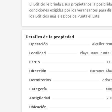
El Edificio le brinda a sus propietarios la posibil
condiciones exigidas por los veraneantes para di
los Edificios más elegidos de Punta el Este.
Detalles de la propiedad
Operación
Alquiler te
Localidad
Playa Brava Punta 
Barrio
La 
Dirección
Barranca Aba
Dormitorios
2 dor
Categoría
Muy
Antigüedad
20
Ubicación