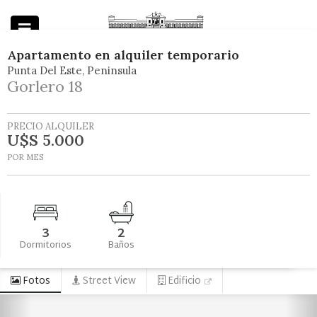
Apartamento
en
alquiler temporario
Punta Del Este
Peninsula
Powered by
Gorlero 18
PRECIO ALQUILER
U$S 5.000
POR MES
3
2
Dormitorios
Baños
Fotos
Street View
Edificio