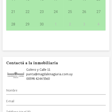
21
22
23
24
25
26
27
28
29
30
1
2
3
4
Contactá a la inmobiliaria
Golero y Calle 11
punta@magdalenagiuria.com.uy
00598 4244 5560