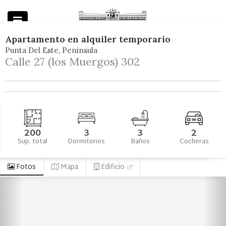
Apartamento
en
alquiler temporario
Punta Del Este
Peninsula
Powered by
Calle 27 (los Muergos) 302
200
3
3
2
Sup. total
Dormitorios
Baños
Cocheras
Fotos
Mapa
Edificio