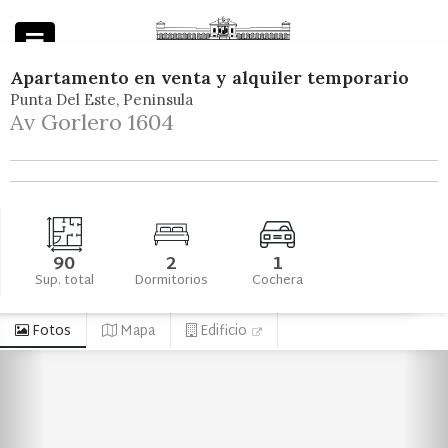
Apartamento
en
venta y alquiler temporario
Punta Del Este
Peninsula
Powered by
Av Gorlero 1604
90
2
1
Sup. total
Dormitorios
Cochera
Fotos
Mapa
Edificio