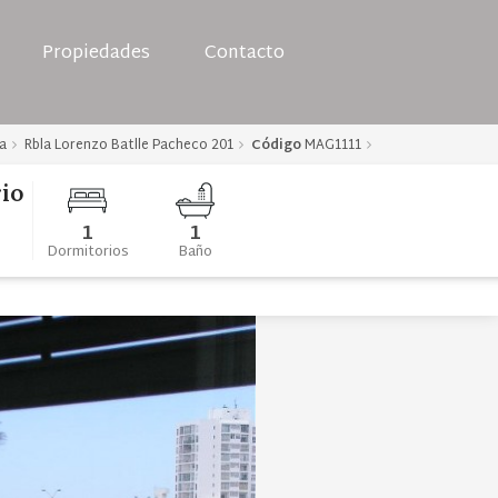
Propiedades
Contacto
a
Rbla Lorenzo Batlle Pacheco 201
Código
MAG1111
io
1
1
Dormitorios
Baño