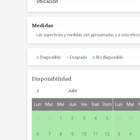
Ubicación
Medidas
Las superficies y medidas son aproximadas y a solo efect
Disponible
Ocupado
No disponible
Disponibilidad
‹
Julio
Lun
Mar
Mié
Jue
Vie
Sab
Dom
Lun
Mar
29
30
1
2
3
4
5
27
28
6
7
8
9
10
11
12
3
4