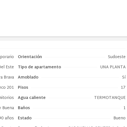
mporario
Orientación
Sudoeste
Del Este
Tipo de
apartamento
UNA PLANTA
ya Brava
Amoblado
Sí
eco 201
Pisos
17
mitorios
Agua caliente
TERMOTANQUE
 Buena
Baños
1
90 años
Estado
Bueno