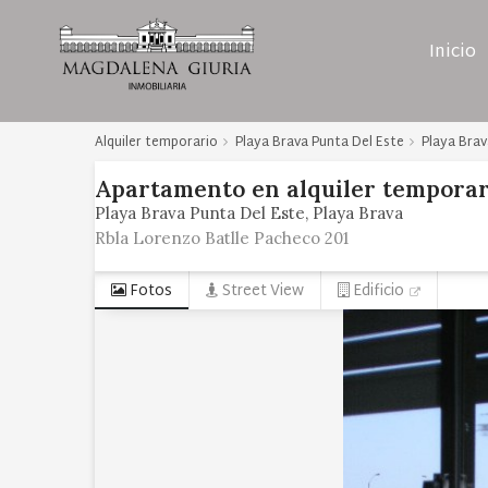
Inicio
Alquiler temporario
Playa Brava Punta Del Este
Playa Brav
Apartamento
en
alquiler temporar
Playa Brava Punta Del Este
Playa Brava
Rbla Lorenzo Batlle Pacheco 201
Fotos
Street View
Edificio