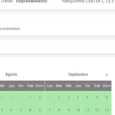
Frente
Emprendimiento
PARQUEMAR CENTER 1, 2 y 3
o orientativo.
›
Agosto
Septiembre
Mié
Jue
Vie
Sab
Dom
Lun
Mar
Mié
Jue
Vie
Sab
Dom
29
30
31
1
2
31
1
2
3
4
5
6
5
6
7
8
9
7
8
9
10
11
12
13