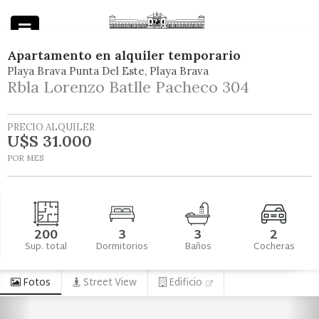
Apartamento
en
alquiler temporario
Playa Brava Punta Del Este
Playa Brava
Powered by
Rbla Lorenzo Batlle Pacheco 304
PRECIO ALQUILER
U$S 31.000
POR MES
200
3
3
2
Sup. total
Dormitorios
Baños
Cocheras
Fotos
Street View
Edificio