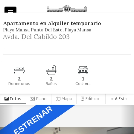
Apartamento
en
alquiler temporario
Playa Mansa Punta Del Este
Playa Mansa
Powered by
Avda. Del Cabildo 203
2
2
1
Dormitorios
Baños
Cochera
Fotos
Plano
Mapa
Edificio
A Estrena