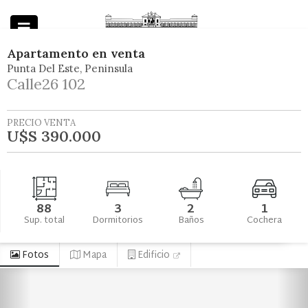
Apartamento
en
venta
Punta Del Este
Peninsula
Powered by
Calle26 102
PRECIO VENTA
U$S 390.000
88
3
2
1
Sup. total
Dormitorios
Baños
Cochera
Fotos
Mapa
Edificio