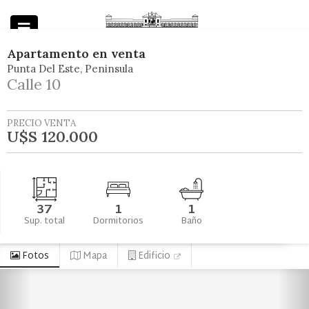
Apartamento
en
venta
Punta Del Este
Peninsula
Powered by
Calle 10
PRECIO VENTA
U$S 120.000
37
1
1
Sup. total
Dormitorios
Baño
Fotos
Mapa
Edificio