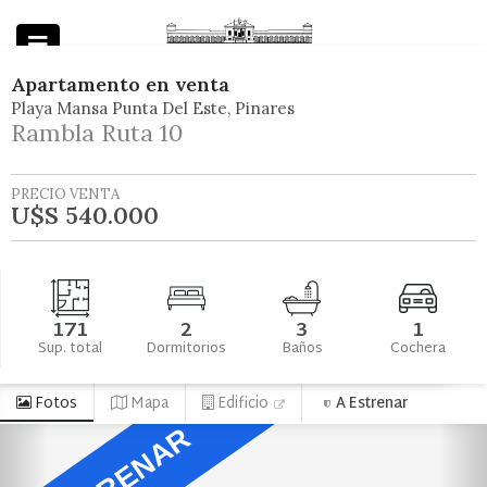
Apartamento
en
venta
Playa Mansa Punta Del Este
Pinares
Powered by
Rambla Ruta 10
PRECIO VENTA
U$S 540.000
171
2
3
1
Sup. total
Dormitorios
Baños
Cochera
Fotos
Mapa
Edificio
A Estrenar