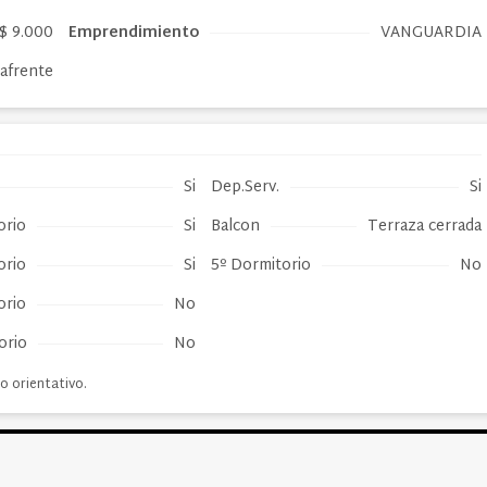
$ 9.000
Emprendimiento
VANGUARDIA
afrente
Si
Dep.Serv.
Si
orio
Si
Balcon
Terraza cerrada
orio
Si
5º Dormitorio
No
orio
No
orio
No
o orientativo.