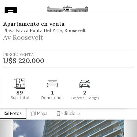
Apartamento
en
venta
Playa Brava Punta Del Este
Roosevelt
Powered by
Av Roosevelt
PRECIO VENTA
U$S 220.000
89
1
2
Sup. total
Dormitorios
Cocheras + Garages
Fotos
Mapa
Edificio