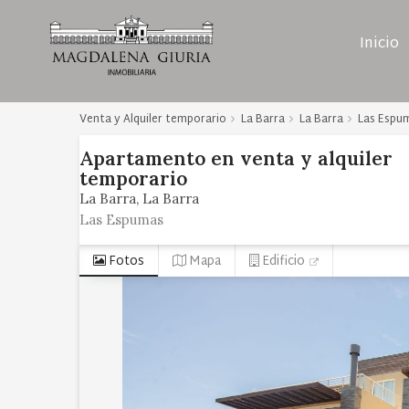
Inicio
Venta y Alquiler temporario
La Barra
La Barra
Las Espu
Apartamento
en
venta y alquiler
temporario
La Barra
La Barra
Las Espumas
Fotos
Mapa
Edificio