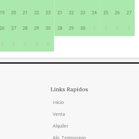
19
20
21
22
23
21
22
23
24
25
26
27
26
27
28
29
30
28
29
30
1
2
3
4
2
3
4
5
6
Links Rapidos
Inicio
Venta
Alquiler
Alq. Temporario