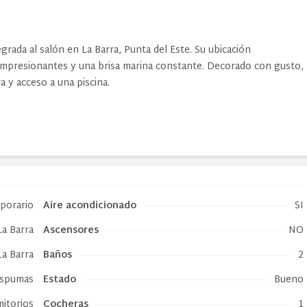
rada al salón en La Barra, Punta del Este. Su ubicación
s impresionantes y una brisa marina constante. Decorado con gusto,
 y acceso a una piscina.
mporario
Aire acondicionado
SI
La Barra
Ascensores
NO
La Barra
Baños
2
Espumas
Estado
Bueno
mitorios
Cocheras
1