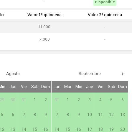
-
Disponible
to
Valor 1º quincena
Valor 2º quincena
11.000
7.000
›
Agosto
Septiembre
Mié
Jue
Vie
Sab
Dom
Lun
Mar
Mié
Jue
Vie
Sab
Dom
29
30
31
1
2
31
1
2
3
4
5
6
5
6
7
8
9
7
8
9
10
11
12
13
12
13
14
15
16
14
15
16
17
18
19
20