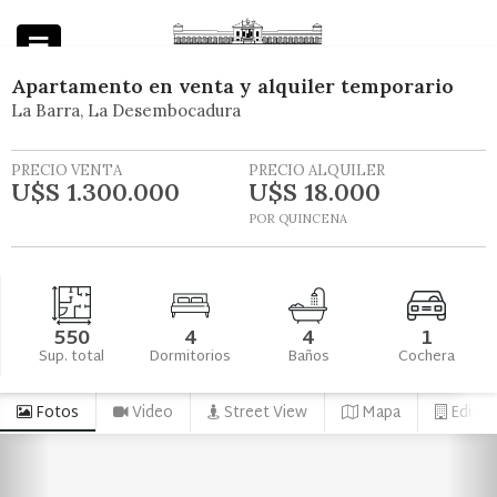
Apartamento
en
venta y alquiler temporario
La Barra
La Desembocadura
Powered by
PRECIO VENTA
PRECIO ALQUILER
U$S 1.300.000
U$S 18.000
POR QUINCENA
550
4
4
1
Sup. total
Dormitorios
Baños
Cochera
Fotos
Video
Street View
Mapa
Edifici