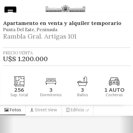
Apartamento
en
venta y alquiler temporario
Punta Del Este
Peninsula
Powered by
Rambla Gral. Artigas 101
PRECIO VENTA
U$S 1.200.000
256
3
3
1 AUTO
Sup. total
Dormitorios
Baños
Cocheras
Fotos
Street View
Edificio