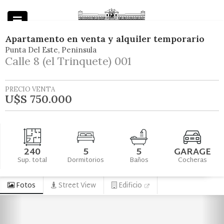
Apartamento
en
venta y alquiler temporario
Punta Del Este
Peninsula
Powered by
Calle 8 (el Trinquete) 001
PRECIO VENTA
U$S 750.000
240
5
5
GARAGE
Sup. total
Dormitorios
Baños
Cocheras
Fotos
Street View
Edificio