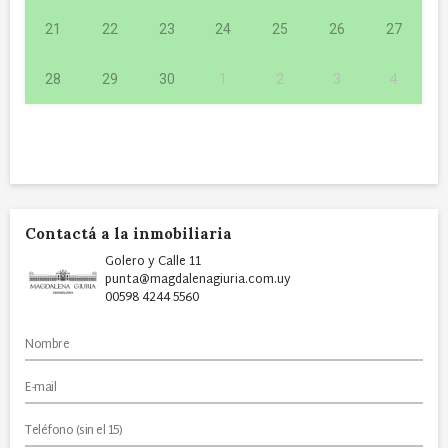
21
22
23
24
25
26
27
28
29
30
1
2
3
4
Contactá a la inmobiliaria
Golero y Calle 11
punta@magdalenagiuria.com.uy
00598 4244 5560