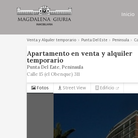
Inicio
Venta y Alquiler temporario
Punta Del Este
Peninsula
Ca
Apartamento
en
venta y alquiler
temporario
Punta Del Este
Peninsula
Calle 15 (el Obenque) 311
Fotos
Street View
Edificio