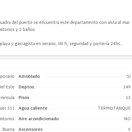
cuadra del puerto se encuentra este departamento con vista al mar.
itorios y 2 baños.
 playa y gasragista en verano, Wi fi, seguridad y portería 24hs..
mporario
Amoblado
Sí
el Este
Deptos.
149
ninsula
Pisos
13
que) 311
Agua caliente
TERMOTANQUE
mitorios
Aire acondicionado
NO
Buena
Ascensores
5