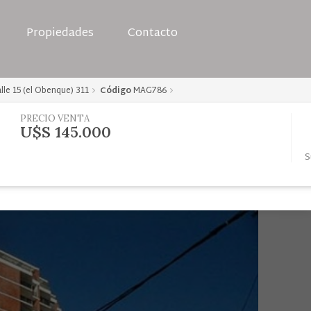
Propiedades
Contacto
lle 15 (el Obenque) 311
Código
MAG786
PRECIO VENTA
U$S 145.000
S