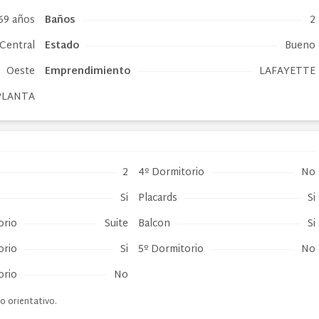
69 años
Baños
2
Central
Estado
Bueno
Oeste
Emprendimiento
LAFAYETTE
PLANTA
2
4º Dormitorio
No
Si
Placards
Si
orio
Suite
Balcon
Si
orio
Si
5º Dormitorio
No
orio
No
o orientativo.