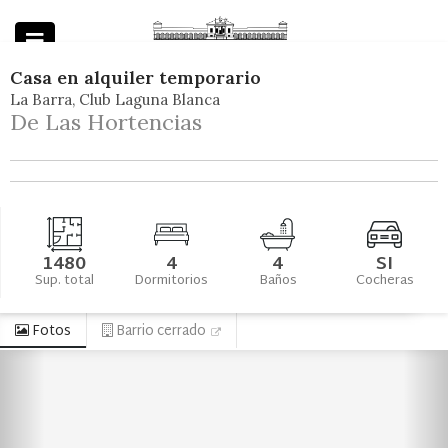
Casa
en
alquiler temporario
La Barra
Club Laguna Blanca
Powered by
De Las Hortencias
1480
4
4
SI
Sup. total
Dormitorios
Baños
Cocheras
Fotos
Barrio cerrado