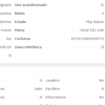
 Ignacio
Aire acondicionado
SI
Gaviotas
Baños
3
itorios
Estado
Muy bueno
Frente
Pileta
CRUZ DEL SUR
Sur
Cocheras
ESTACIONAMIENTO
DUPLEX
Línea telefónica
Sí
Sí
Si
Lavadero
No
rio
Suite
Parrillero
Si
rio
Si
5ºDormitorio
No