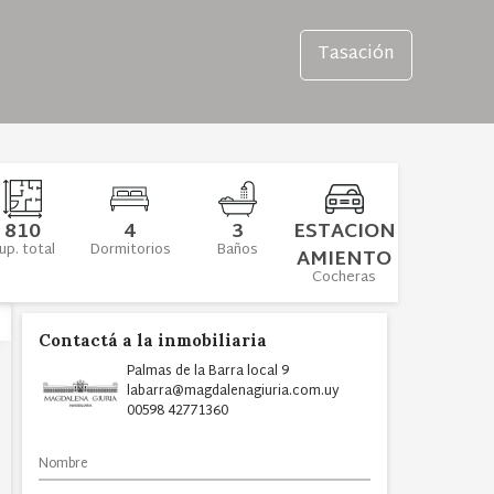
Tasación
810
4
3
ESTACION
up. total
Dormitorios
Baños
AMIENTO
Cocheras
Contactá a la inmobiliaria
Palmas de la Barra local 9
labarra@magdalenagiuria.com.uy
00598 42771360