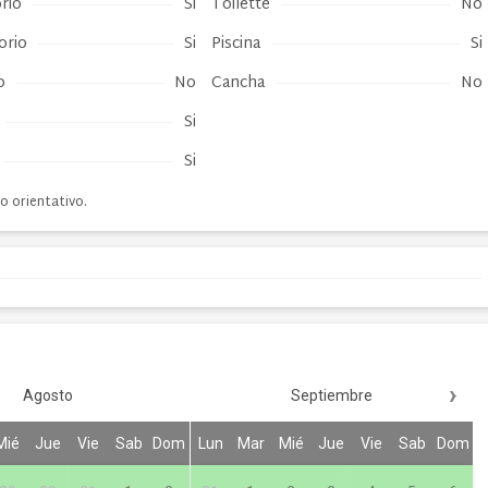
rio
Si
Toilette
No
orio
Si
Piscina
Si
o
No
Cancha
No
Si
Si
o orientativo.
›
Agosto
Septiembre
Mié
Jue
Vie
Sab
Dom
Lun
Mar
Mié
Jue
Vie
Sab
Dom