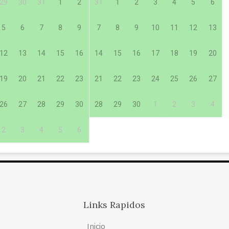
29
30
31
1
2
31
1
2
3
4
5
6
5
6
7
8
9
7
8
9
10
11
12
13
12
13
14
15
16
14
15
16
17
18
19
20
19
20
21
22
23
21
22
23
24
25
26
27
26
27
28
29
30
28
29
30
1
2
3
4
2
3
4
5
6
Links Rapidos
Inicio