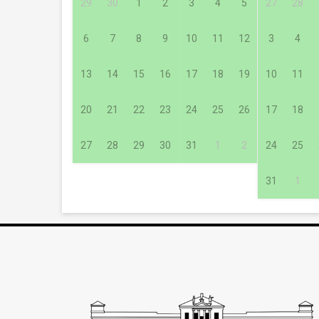
29
30
1
2
3
4
5
27
28
6
7
8
9
10
11
12
3
4
13
14
15
16
17
18
19
10
11
20
21
22
23
24
25
26
17
18
27
28
29
30
31
1
2
24
25
31
1