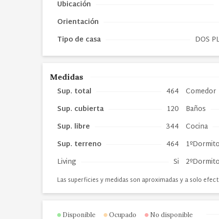
Ubicación
Orientación
Tipo de
casa
DOS P
Medidas
Sup. total
464
Comedor
Sup. cubierta
120
Baños
Sup. libre
344
Cocina
Sup. terreno
464
1ºDormito
Living
Si
2ºDormito
Las superficies y medidas son aproximadas y a solo efect
Disponible
Ocupado
No disponible