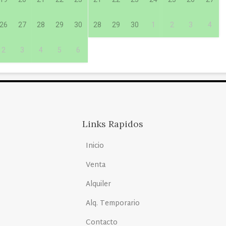
26
27
28
29
30
28
29
30
1
2
3
4
2
3
4
5
6
Links Rapidos
Inicio
Venta
Alquiler
Alq. Temporario
Contacto