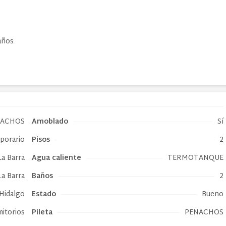
baños
NACHOS
Amoblado
Sí
mporario
Pisos
2
La Barra
Agua caliente
TERMOTANQUE
La Barra
Baños
2
Hidalgo
Estado
Bueno
mitorios
Pileta
PENACHOS