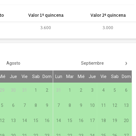
to
Valor 1º quincena
Valor 2º quincena
3.600
3.000
›
Agosto
Septiembre
Mié
Jue
Vie
Sab
Dom
Lun
Mar
Mié
Jue
Vie
Sab
Dom
29
30
31
1
2
31
1
2
3
4
5
6
5
6
7
8
9
7
8
9
10
11
12
13
12
13
14
15
16
14
15
16
17
18
19
20
19
20
21
22
23
21
22
23
24
25
26
27