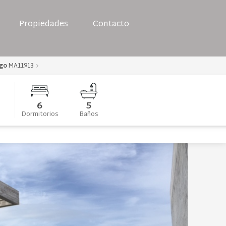
Propiedades
Contacto
go
MA11913
6
5
Dormitorios
Baños