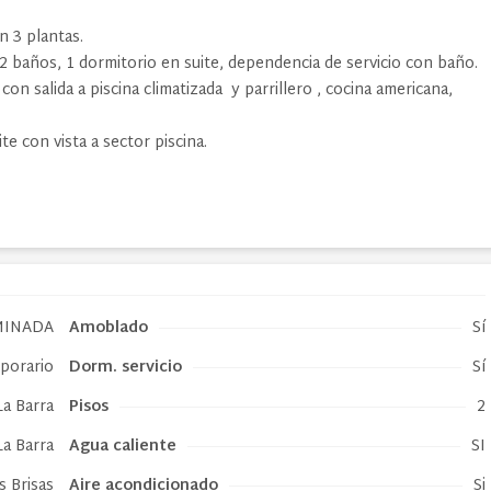
n 3 plantas.
 2 baños, 1 dormitorio en suite, dependencia de servicio con baño.
on salida a piscina climatizada y parrillero , cocina americana,
te con vista a sector piscina.
MINADA
Amoblado
Sí
mporario
Dorm. servicio
Sí
La Barra
Pisos
2
La Barra
Agua caliente
SI
s Brisas
Aire acondicionado
Si