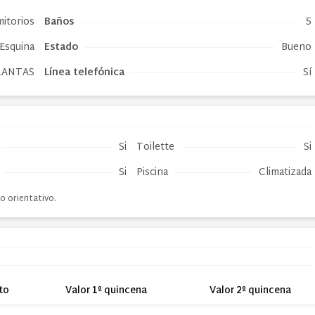
mitorios
Baños
5
Esquina
Estado
Bueno
LANTAS
Línea telefónica
Sí
Si
Toilette
Si
Si
Piscina
Climatizada
o orientativo.
to
Valor 1º quincena
Valor 2º quincena