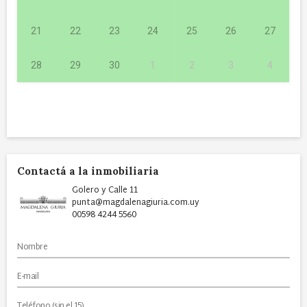
21
22
23
24
25
26
27
28
29
30
1
2
3
4
Contactá a la inmobiliaria
Golero y Calle 11
punta@magdalenagiuria.com.uy
00598 4244 5560