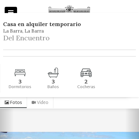
Casa
en
alquiler temporario
La Barra
La Barra
Powered by
Del Encuentro
3
3
2
Dormitorios
Baños
Cocheras
Fotos
Video