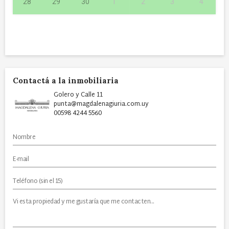
28
29
30
1
2
3
4
Contactá a la inmobiliaria
Golero y Calle 11
punta@magdalenagiuria.com.uy
00598 4244 5560