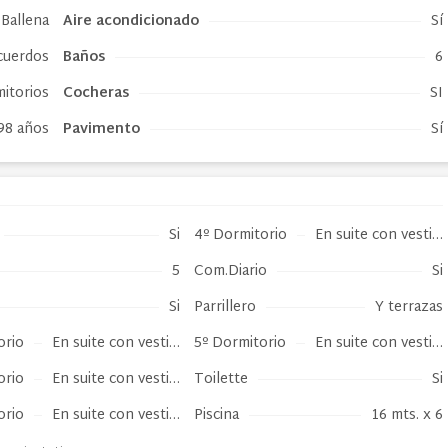
Ballena
Aire acondicionado
Sí
cuerdos
Baños
6
mitorios
Cocheras
SI
98 años
Pavimento
Sí
Si
4º Dormitorio
En suite con vesti…
5
Com.Diario
Si
Si
Parrillero
Y terrazas
orio
En suite con vesti…
5º Dormitorio
En suite con vesti…
orio
En suite con vesti…
Toilette
Si
orio
En suite con vesti…
Piscina
16 mts. x 6