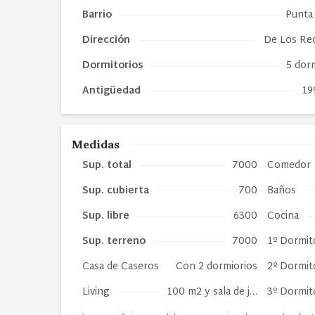
Barrio
Punta 
Dirección
De Los Re
Dormitorios
5 dor
Antigüedad
19
Medidas
Sup. total
7000
Comedor
Sup. cubierta
700
Baños
Sup. libre
6300
Cocina
Sup. terreno
7000
1º Dormit
Casa de Caseros
Con 2 dormiorios
2º Dormit
Living
100 m2 y sala de j…
3º Dormit