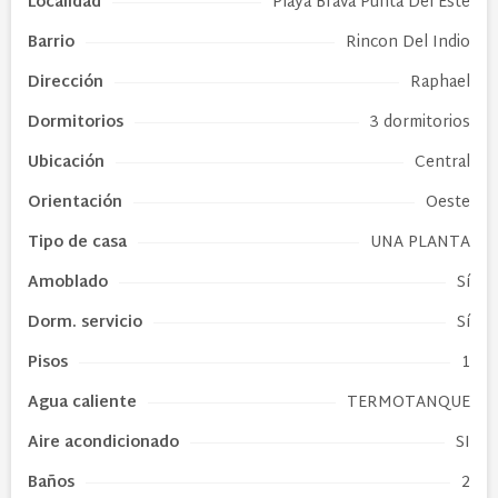
Localidad
Playa Brava Punta Del Este
Barrio
Rincon Del Indio
Dirección
Raphael
Dormitorios
3 dormitorios
Ubicación
Central
Orientación
Oeste
Tipo de
casa
UNA PLANTA
Amoblado
Sí
Dorm. servicio
Sí
Pisos
1
Agua caliente
TERMOTANQUE
Aire acondicionado
SI
Baños
2