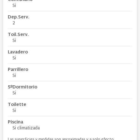
Si
Dep.Serv.
2
Toil.Serv.
Si
Lavadero
Si
Parrillero
Si
5ºDormitorio
Si
Toilette
Si
Piscina
Si climatizada
Las superficies y medidas son aproximadas y a solo efecto