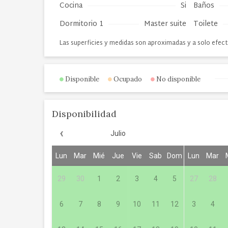
Cocina
Si
Baños
Dormitorio 1
Master suite
Toilete
Las superficies y medidas son aproximadas y a solo efect
Disponible
Ocupado
No disponible
Disponibilidad
‹
Julio
Lun
Mar
Mié
Jue
Vie
Sab
Dom
Lun
Mar
29
30
1
2
3
4
5
27
28
6
7
8
9
10
11
12
3
4