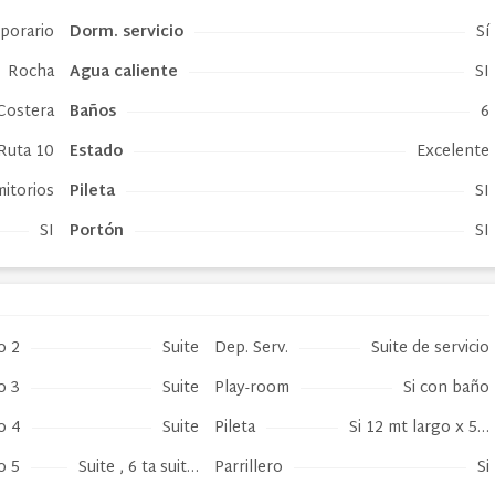
mporario
Dorm. servicio
Sí
Rocha
Agua caliente
SI
 Costera
Baños
6
Ruta 10
Estado
Excelente
itorios
Pileta
SI
SI
Portón
SI
o 2
Suite
Dep. Serv.
Suite de servicio
o 3
Suite
Play-room
Si con baño
o 4
Suite
Pileta
Si 12 mt largo x 5…
o 5
Suite , 6 ta suit…
Parrillero
Si