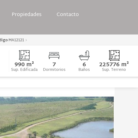
Propiedades
Contacto
digo
MA12121
990 m²
7
6
225776 m²
Sup. Edificada
Dormitorios
Baños
Sup. Terreno