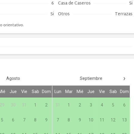
6
Casa de Caseros
Si
Si
Otros
Terrazas
o orientativo.
›
Agosto
Septiembre
Mié
Jue
Vie
Sab
Dom
Lun
Mar
Mié
Jue
Vie
Sab
Dom
29
30
31
1
2
31
1
2
3
4
5
6
5
6
7
8
9
7
8
9
10
11
12
13