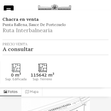
Chacra
en
venta
Punta Ballena
Sauce De Portezuelo
Powered by
Ruta Interbalnearia
PRECIO VENTA
A consultar
0 m²
115642 m²
Sup. Edificada
Sup. Terreno
Fotos
Mapa