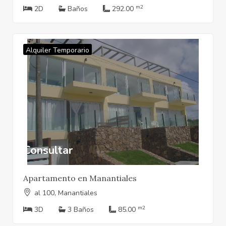
m2
2D
Baños
292.00
Alquiler Temporario
Consultar
Apartamento en Manantiales
al 100, Manantiales
m2
3D
3 Baños
85.00