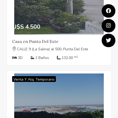
U$S 4.500
Casa en Punta Del Este
CALLE 9 (La Salina) al 500, Punta Del Este
m2
3D
2 Baños
132.00
Venta Y Alq. Temporario