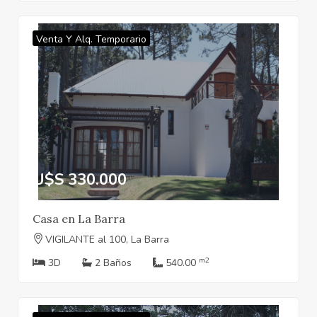
Venta Y Alq. Temporario
U$S 330.000
Casa en La Barra
VIGILANTE al 100, La Barra
m2
3D
2 Baños
540.00