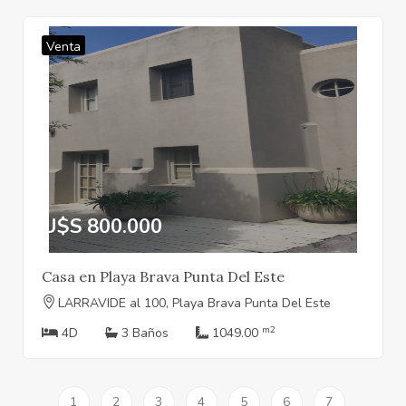
Venta
U$S 800.000
Casa en Playa Brava Punta Del Este
LARRAVIDE al 100, Playa Brava Punta Del Este
m2
4D
3 Baños
1049.00
1
2
3
4
5
6
7