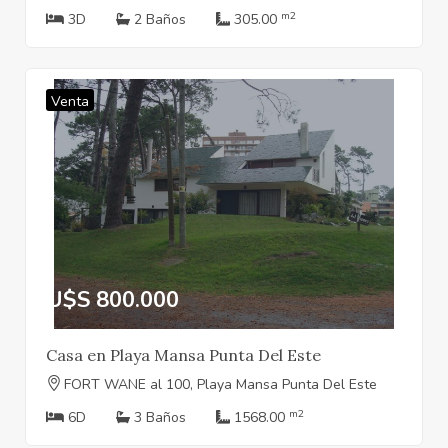
m2
3D
2 Baños
305.00
Venta
U$S 800.000
Casa en Playa Mansa Punta Del Este
FORT WANE al 100, Playa Mansa Punta Del Este
m2
6D
3 Baños
1568.00