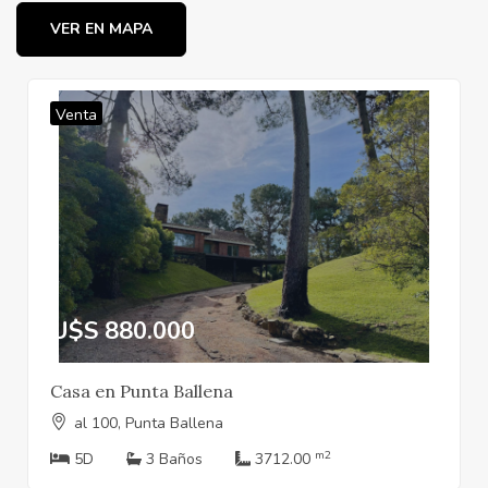
VER EN MAPA
Venta
U$S 880.000
Casa en Punta Ballena
al 100, Punta Ballena
m2
5D
3 Baños
3712.00