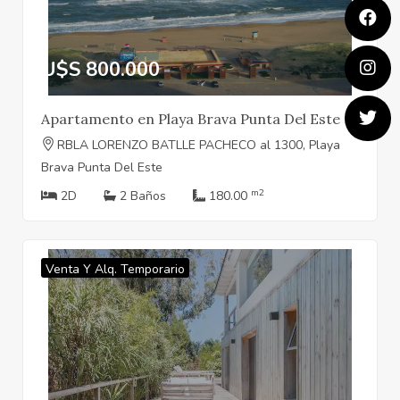
U$S 800.000
Apartamento en Playa Brava Punta Del Este
RBLA LORENZO BATLLE PACHECO al 1300, Playa
Brava Punta Del Este
m2
2D
2 Baños
180.00
Venta Y Alq. Temporario