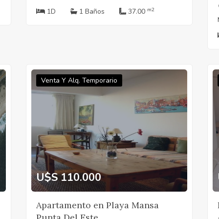
m2
1D
1 Baños
37.00
Venta Y Alq. Temporario
U$S 110.000
Apartamento en Playa Mansa
Punta Del Este