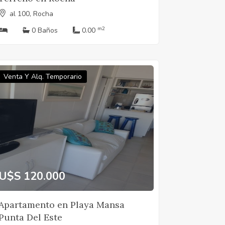
al 100, Rocha
m2
0 Baños
0.00
Venta Y Alq. Temporario
U$S 120.000
Apartamento en Playa Mansa
Punta Del Este