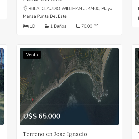
RBLA. CLAUDIO WILLIMAN al 4/400, Playa
Mansa Punta Del Este
m2
1D
1 Baños
70.00
Venta
U$S 65.000
Terreno en Jose Ignacio