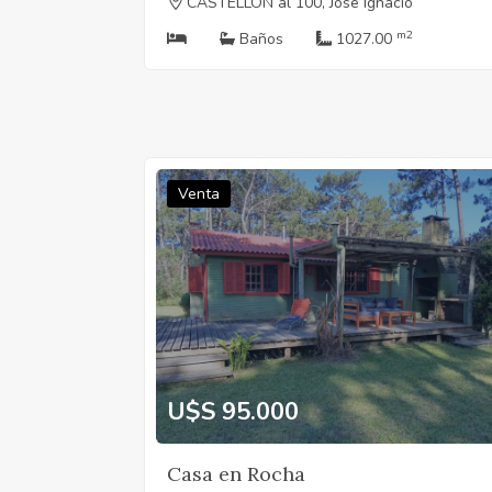
CASTELLÓN al 100, Jose Ignacio
m2
Baños
1027.00
Venta
U$S 95.000
Casa en Rocha