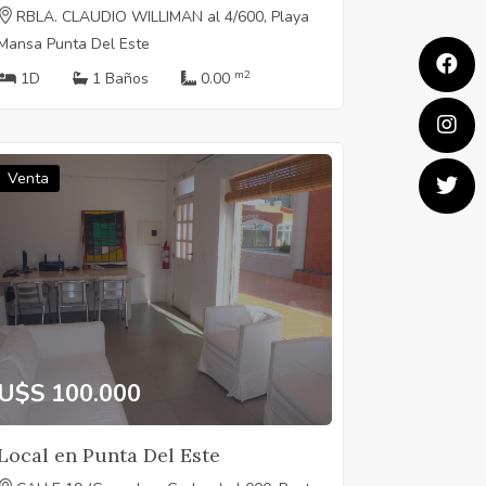
RBLA. CLAUDIO WILLIMAN al 4/600, Playa
Mansa Punta Del Este
m2
1D
1 Baños
0.00
Venta
U$S 100.000
Local en Punta Del Este