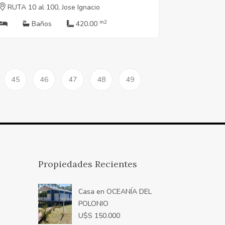
RUTA 10 al 100, Jose Ignacio
m2
Baños
420.00
45
46
47
48
49
Propiedades Recientes
Casa en OCEANÍA DEL
POLONIO
U$S 150.000