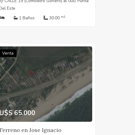
CALLE 19 (Comodoro Gorlero) al 000, Punta
Del Este
m2
1 Baños
30.00
Venta
U$S 65.000
Terreno en Jose Ignacio