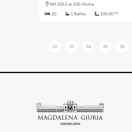
KM 255,5 al 100, Rocha
m2
2D
1 Baños
105.00
32
33
34
35
36