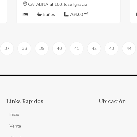
CATALINA al 100, Jose Ignacio
m2
Baños
764.00
37
38
39
40
41
42
43
44
Links Rapidos
Ubicación
Inicio
Venta