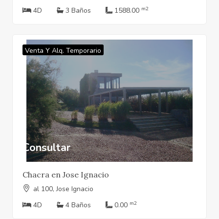
m2
4D
3 Baños
1588.00
Venta Y Alq. Temporario
Consultar
Chacra en Jose Ignacio
al 100, Jose Ignacio
m2
4D
4 Baños
0.00