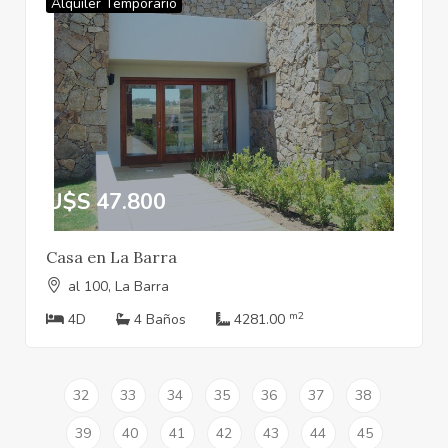
Alquiler Temporario
U$S 47.800
Casa en La Barra
al 100, La Barra
m2
4D
4 Baños
4281.00
32
33
34
35
36
37
38
39
40
41
42
43
44
45