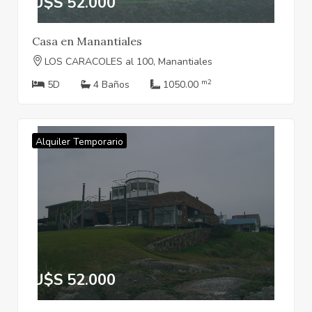
U$S 52.000
Casa en Manantiales
LOS CARACOLES al 100, Manantiales
m2
5D
4 Baños
1050.00
Alquiler Temporario
U$S 52.000