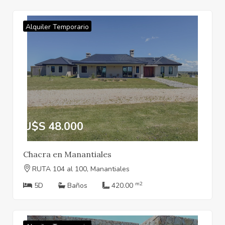
Alquiler Temporario
U$S 48.000
Chacra en Manantiales
RUTA 104 al 100, Manantiales
m2
5D
Baños
420.00