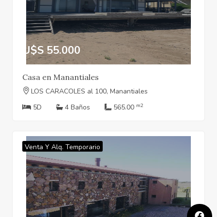
U$S 55.000
Casa en Manantiales
LOS CARACOLES al 100, Manantiales
m2
5D
4 Baños
565.00
Venta Y Alq. Temporario