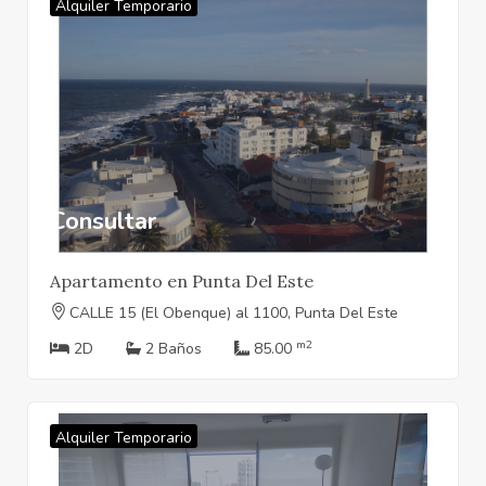
Alquiler Temporario
Consultar
Apartamento en Punta Del Este
CALLE 15 (El Obenque) al 1100, Punta Del Este
m2
2D
2 Baños
85.00
Alquiler Temporario