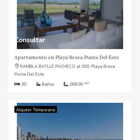
Consultar
Apartamento en Playa Brava Punta Del Este
RAMBLA BATLLE PACHECO al 000, Playa Brava
Punta Del Este
m2
3D
Baños
268.00
Alquiler Temporario