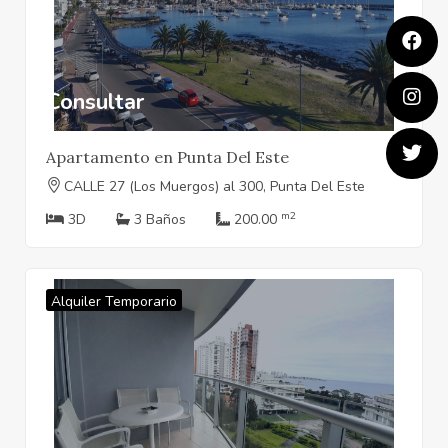
Consultar
Apartamento en Punta Del Este
CALLE 27 (Los Muergos) al 300, Punta Del Este
m2
3D
3 Baños
200.00
Alquiler Temporario