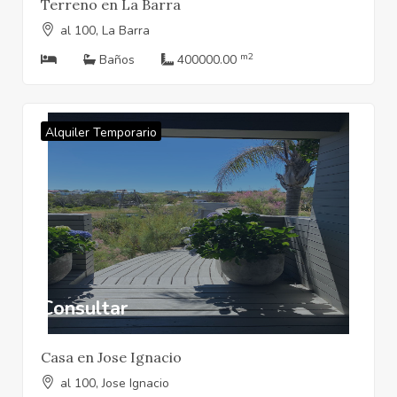
Terreno en La Barra
al 100, La Barra
m2
Baños
400000.00
Alquiler Temporario
Consultar
Casa en Jose Ignacio
al 100, Jose Ignacio