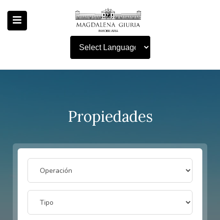
Powered by
Propiedades