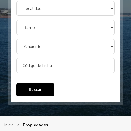
Buscar
Inicio
Propiedades