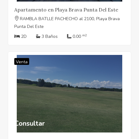
Apartamento en Playa Brava Punta Del Este
RAMBLA BATLLE PACHECHO al 2100, Playa Brava
Punta Del Este
m2
2D
3 Baños
0.00
Venta
Consultar