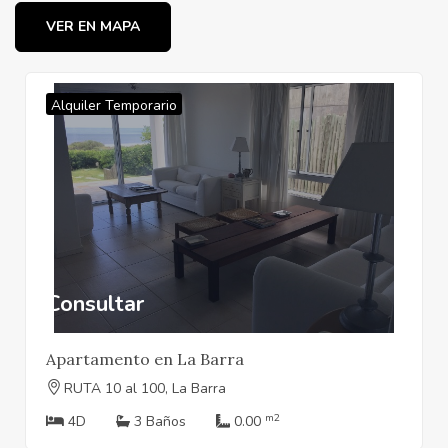
VER EN MAPA
Alquiler Temporario
Consultar
Apartamento en La Barra
RUTA 10 al 100, La Barra
m2
4D
3 Baños
0.00