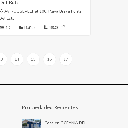
Del Este
AV ROOSEVELT al 100, Playa Brava Punta
Del Este
m2
1D
Baños
89.00
13
14
15
16
17
Propiedades Recientes
Casa en OCEANÍA DEL