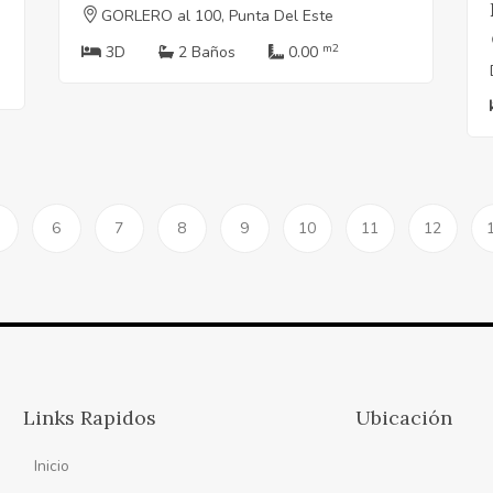
GORLERO al 100, Punta Del Este
m2
3D
2 Baños
0.00
6
7
8
9
10
11
12
Links Rapidos
Ubicación
Inicio