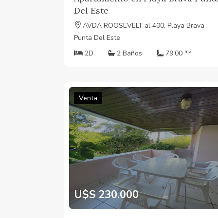
Del Este
AVDA ROOSEVELT al 400, Playa Brava
Punta Del Este
m2
2D
2 Baños
79.00
Venta
U$S 230.000