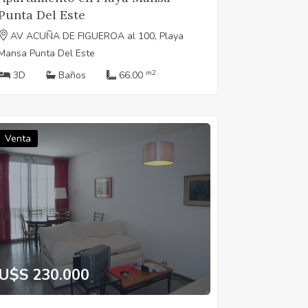
Punta Del Este
AV ACUÑA DE FIGUEROA al 100, Playa
Mansa Punta Del Este
m2
3D
Baños
66.00
Venta
U$S 230.000