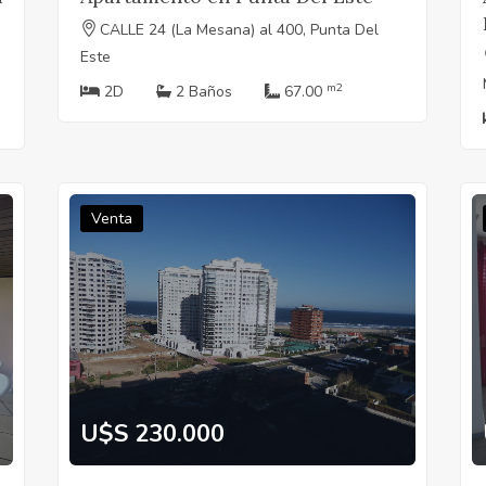
CALLE 24 (La Mesana) al 400, Punta Del
Este
m2
2D
2 Baños
67.00
Venta
U$S 230.000