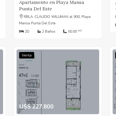
Apartamento en Playa Mansa
Punta Del Este
RBLA. CLAUDIO WILLIMAN al 900, Playa
Mansa Punta Del Este
m2
2D
2 Baños
50.00
Venta
U$S 227.800