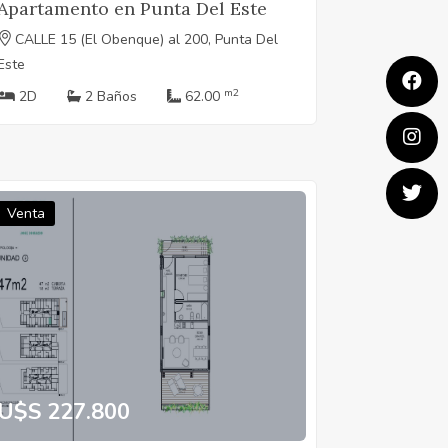
Apartamento en Punta Del Este
CALLE 15 (El Obenque) al 200, Punta Del
Este
m2
2D
2 Baños
62.00
Venta
U$S 227.800