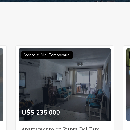
Venta Y Alq. Temporario
U$S 235.000
a
Apartamento en Punta Del Este