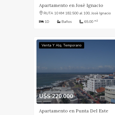
Apartamento en Josè Ignacio
RUTA 10 KM 182.500 al 100, Josè Ignacio
m2
1D
Baños
65.00
Venta Y Alq. Temporario
U$S 220.000
Apartamento en Punta Del Este