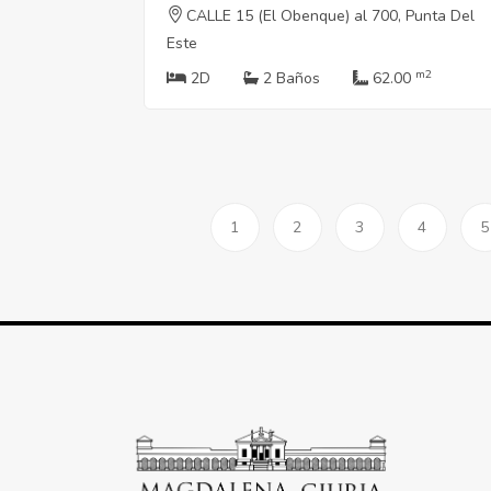
CALLE 15 (El Obenque) al 700, Punta Del
Este
m2
2D
2 Baños
62.00
1
2
3
4
5