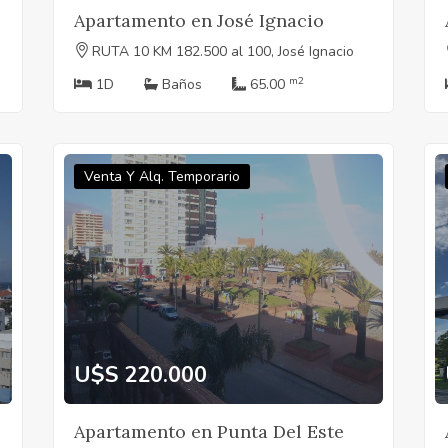
Apartamento en José Ignacio
RUTA 10 KM 182.500 al 100, José Ignacio
m2
1D
Baños
65.00
Venta Y Alq. Temporario
U$S 220.000
Apartamento en Punta Del Este