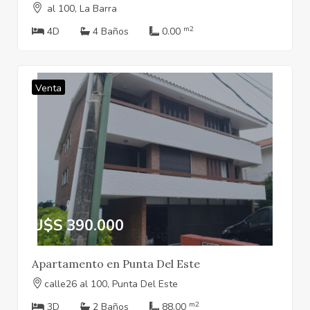
al 100, La Barra
m2
4D
4 Baños
0.00
Venta
U$S 390.000
Apartamento en Punta Del Este
calle26 al 100, Punta Del Este
m2
3D
2 Baños
88.00