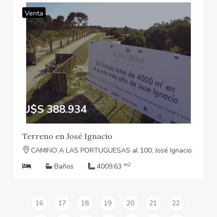
Venta
U$S 388.934
Terreno en José Ignacio
CAMINO A LAS PORTUGUESAS al 100, José Ignacio
m2
Baños
4009.63
16
17
18
19
20
21
22