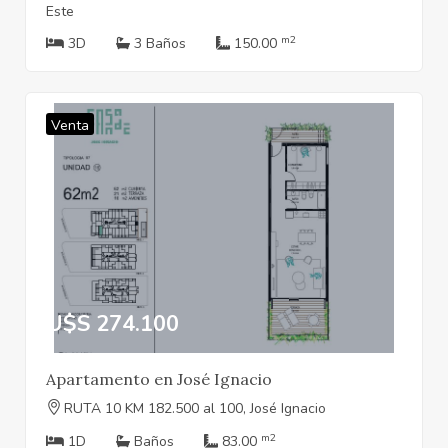
Este
m2
3D
3 Baños
150.00
Venta
U$S 274.100
Apartamento en José Ignacio
RUTA 10 KM 182.500 al 100, José Ignacio
m2
1D
Baños
83.00