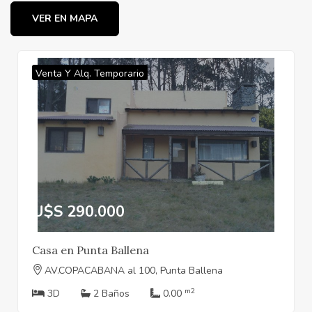
VER EN MAPA
Venta Y Alq. Temporario
U$S 290.000
Casa en Punta Ballena
AV.COPACABANA al 100, Punta Ballena
m2
3D
2 Baños
0.00