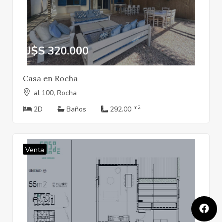
U$S 320.000
Casa en Rocha
al 100, Rocha
m2
2D
Baños
292.00
Venta