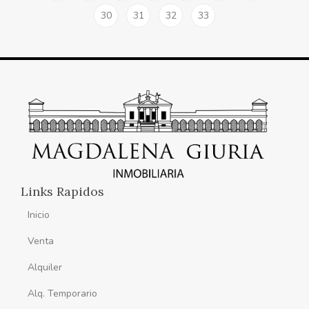
30
31
32
33
Links Rapidos
Inicio
Venta
Alquiler
Alq. Temporario