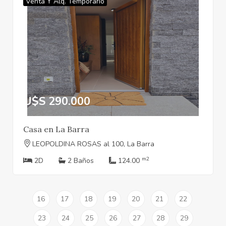
Venta Y Alq. Temporario
U$S 290.000
Casa en La Barra
LEOPOLDINA ROSAS al 100, La Barra
m2
2D
2 Baños
124.00
16
17
18
19
20
21
22
23
24
25
26
27
28
29