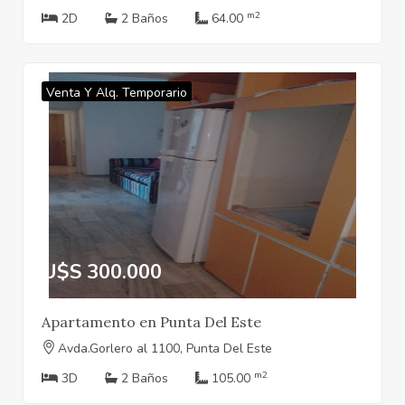
m2
2D
2 Baños
64.00
Venta Y Alq. Temporario
U$S 300.000
Apartamento en Punta Del Este
Avda.Gorlero al 1100, Punta Del Este
m2
3D
2 Baños
105.00