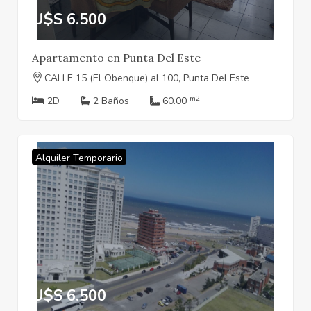
U$S 6.500
Apartamento en Punta Del Este
CALLE 15 (El Obenque) al 100, Punta Del Este
m2
2D
2 Baños
60.00
Alquiler Temporario
U$S 6.500