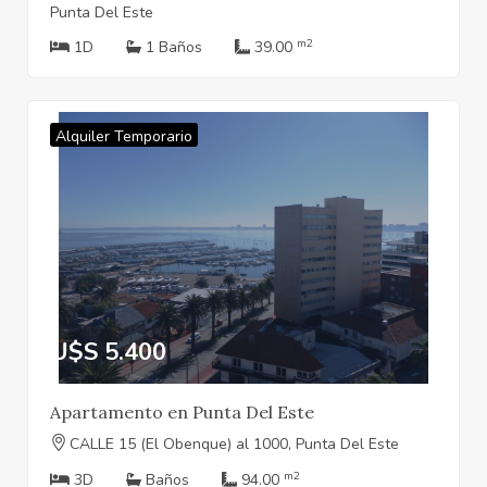
Punta Del Este
m2
1D
1 Baños
39.00
Alquiler Temporario
U$S 5.400
Apartamento en Punta Del Este
CALLE 15 (El Obenque) al 1000, Punta Del Este
m2
3D
Baños
94.00