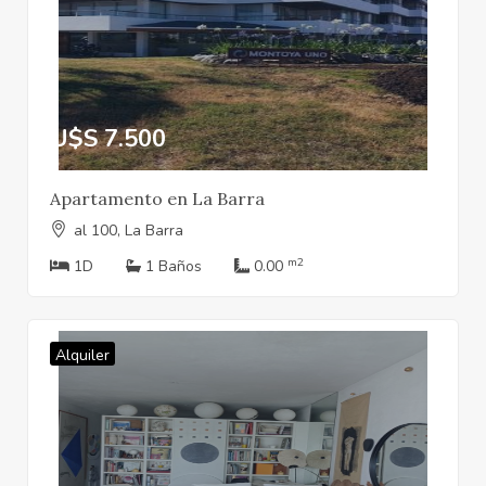
U$S 7.500
Apartamento en La Barra
al 100, La Barra
m2
1D
1 Baños
0.00
Alquiler