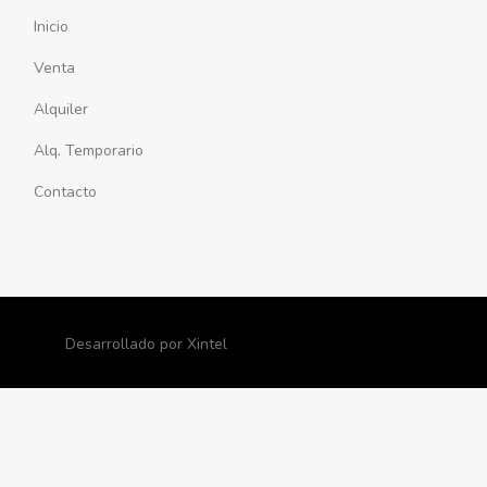
Inicio
Venta
Alquiler
Alq. Temporario
Contacto
Desarrollado por Xintel