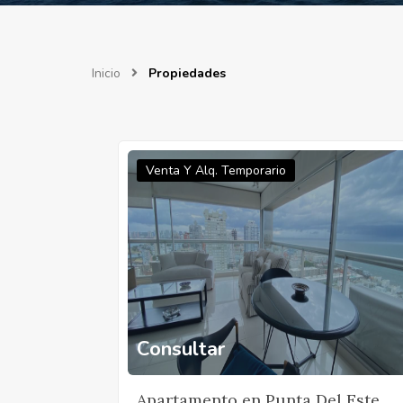
Inicio
Propiedades
Venta Y Alq. Temporario
Consultar
Apartamento en Punta Del Este