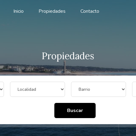
Inicio
Propiedades
Contacto
Propiedades
Buscar