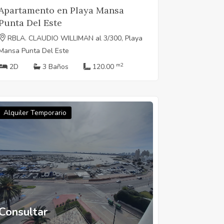
Apartamento en Playa Mansa
Punta Del Este
RBLA. CLAUDIO WILLIMAN al 3/300, Playa
Mansa Punta Del Este
m2
2D
3 Baños
120.00
Alquiler Temporario
Consultar