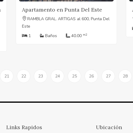
a
Apartamento en Punta Del Este
RAMBLA GRAL. ARTIGAS al 600, Punta Del
Este
m2
1
Baños
40.00
21
22
23
24
25
26
27
28
Links Rapidos
Ubicación