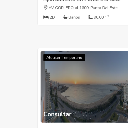
AV GORLERO al 1600, Punta Del Este
m2
2D
Baños
90.00
Alquiler Temporario
Consultar