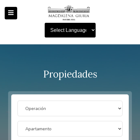
Powered by
Propiedades