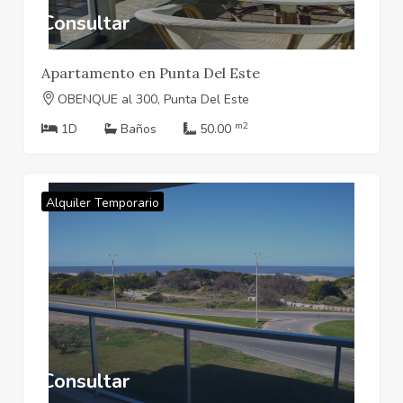
Consultar
Apartamento en Punta Del Este
OBENQUE al 300, Punta Del Este
m2
1D
Baños
50.00
Alquiler Temporario
Consultar