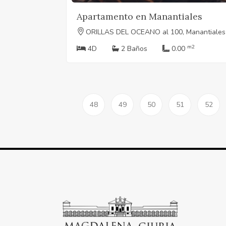
Apartamento en Manantiales
ORILLAS DEL OCEANO al 100, Manantiales
m2
4D
2 Baños
0.00
48
49
50
51
52