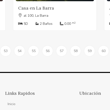
Casa en La Barra
al 100, La Barra
m2
5D
2 Baños
0.00
53
54
55
56
57
58
59
60
Links Rapidos
Ubicación
Inicio