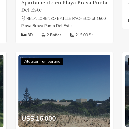
a
Apartamento en Playa Brava Punta
Del Este
RBLA LORENZO BATLLE PACHECO al 1500,
Playa Brava Punta Del Este
m2
3D
2 Baños
215.00
Alquiler Temporario
U$S 16.000