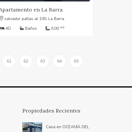
Apartamento en La Barra
salvador pallas al 100, La Barra
m2
4D
Baños
0.00
61
62
63
64
65
Propiedades Recientes
Casa en OCEANÍA DEL