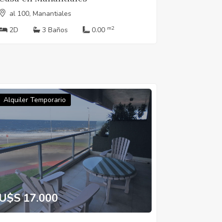
al 100, Manantiales
m2
2D
3 Baños
0.00
Alquiler Temporario
U$S 17.000