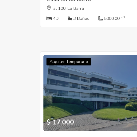
al 100, La Barra
m2
4D
3 Baños
5000.00
Alquiler Temporario
$ 17.000