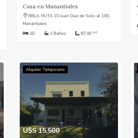
Casa en Manantiales
RBLA. RUTA 10 Juan Diaz de Solis al 100,
Manantiales
m2
2D
1 Baños
87.00
Alquiler Temporario
U$S 15.500