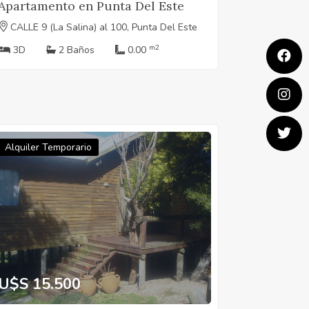
Apartamento en Punta Del Este
CALLE 9 (La Salina) al 100, Punta Del Este
m2
3D
2 Baños
0.00
Alquiler Temporario
U$S 15.500