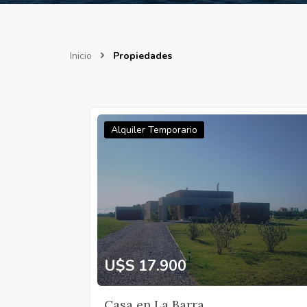
Inicio
Propiedades
Alquiler Temporario
U$S 17.900
Casa en La Barra