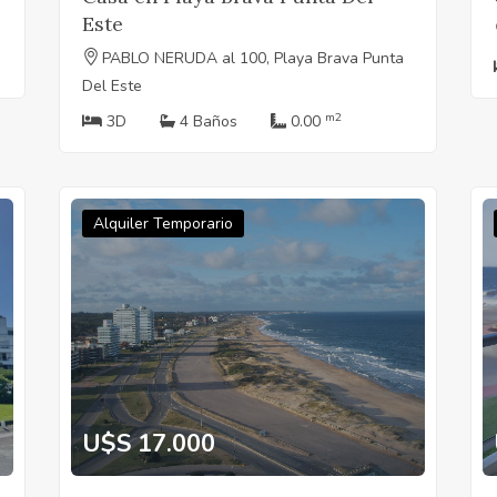
Este
PABLO NERUDA al 100, Playa Brava Punta
Del Este
m2
3D
4 Baños
0.00
Alquiler Temporario
U$S 17.000