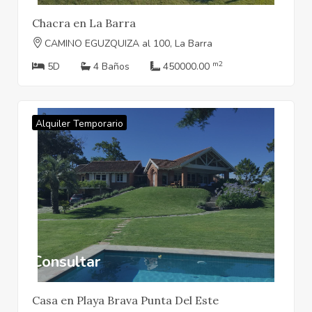
Chacra en La Barra
CAMINO EGUZQUIZA al 100, La Barra
m2
5D
4 Baños
450000.00
Alquiler Temporario
Consultar
Casa en Playa Brava Punta Del Este