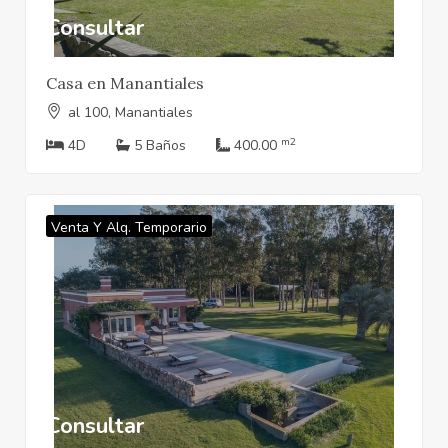
Consultar
Casa en Manantiales
al 100, Manantiales
m2
4D
5 Baños
400.00
Venta Y Alq. Temporario
Consultar