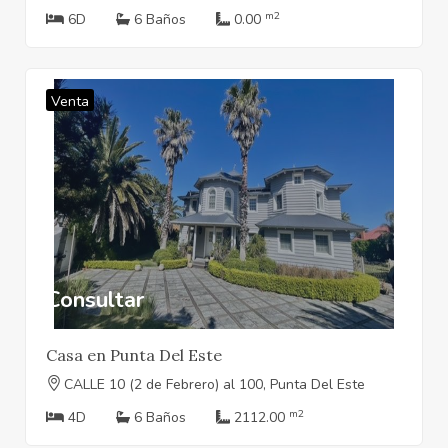
m2
6D
6 Baños
0.00
Venta
Consultar
Casa en Punta Del Este
CALLE 10 (2 de Febrero) al 100, Punta Del Este
m2
4D
6 Baños
2112.00