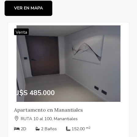
VER EN MAPA
Venta
U$S 485.000
Apartamento en Manantiales
RUTA 10 al 100, Manantiales
m2
2D
2 Baños
152.00