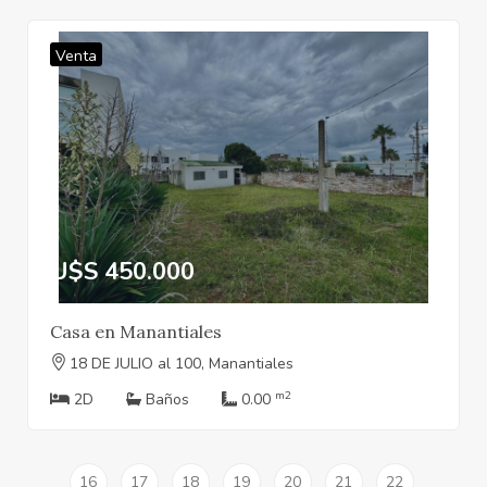
Venta
U$S 450.000
Casa en Manantiales
18 DE JULIO al 100, Manantiales
m2
2D
Baños
0.00
16
17
18
19
20
21
22