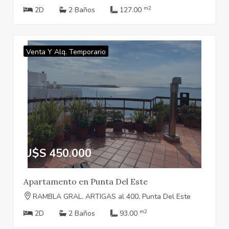
m2
2D
2 Baños
127.00
Venta Y Alq. Temporario
U$S 450.000
Apartamento en Punta Del Este
RAMBLA GRAL. ARTIGAS al 400, Punta Del Este
m2
2D
2 Baños
93.00