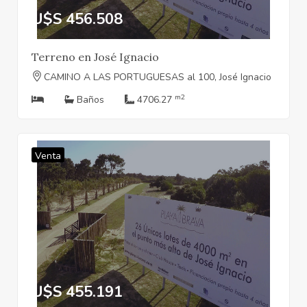
U$S 456.508
Terreno en José Ignacio
CAMINO A LAS PORTUGUESAS al 100, José Ignacio
m2
Baños
4706.27
Venta
U$S 455.191