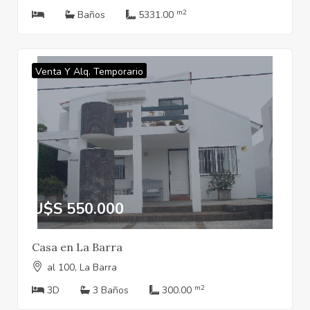
m2
Baños
5331.00
Venta Y Alq. Temporario
U$S 550.000
Casa en La Barra
al 100, La Barra
m2
3D
3 Baños
300.00