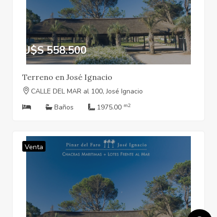
U$S 558.500
Terreno en José Ignacio
CALLE DEL MAR al 100, José Ignacio
m2
Baños
1975.00
Venta