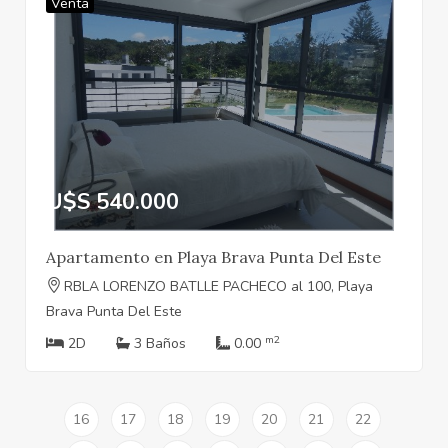
Venta
U$S 540.000
Apartamento en Playa Brava Punta Del Este
RBLA LORENZO BATLLE PACHECO al 100, Playa
Brava Punta Del Este
m2
2D
3 Baños
0.00
16
17
18
19
20
21
22