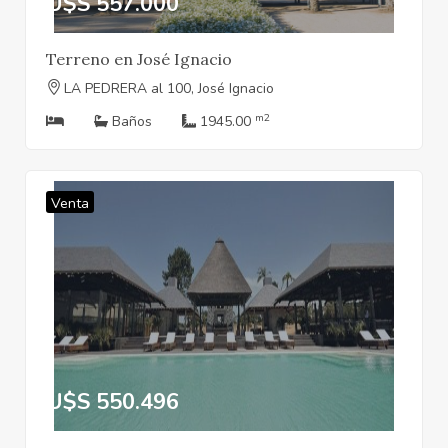
U$S 557.000
Terreno en José Ignacio
LA PEDRERA al 100, José Ignacio
m2
Baños
1945.00
Venta
U$S 550.496