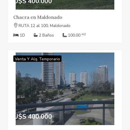
U$S 400.000
Chacra en Maldonado
RUTA 12 al 100, Maldonado
m2
1D
2 Baños
100.00
Venta Y Alq. Temporario
U$S 400.000