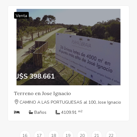
Venta
U$S 398.661
Terreno en Jose Ignacio
CAMINO A LAS PORTUGUESAS al 100, Jose Ignacio
m2
Baños
4109.91
16
17
18
19
20
21
22