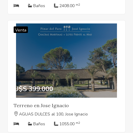
m2
Baños
2408.00
Venta
U$S 399.000
Terreno en Jose Ignacio
AGUAS DULCES al 100, Jose Ignacio
m2
Baños
1055.00