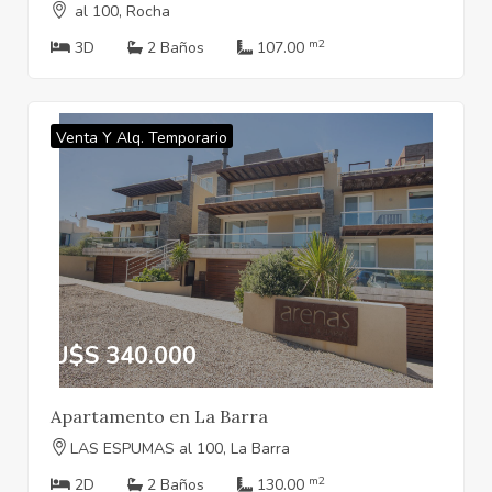
al 100, Rocha
m2
3D
2 Baños
107.00
Venta Y Alq. Temporario
U$S 340.000
Apartamento en La Barra
LAS ESPUMAS al 100, La Barra
m2
2D
2 Baños
130.00