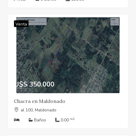
Venta
U$S 350.000
Chacra en Maldonado
al 100, Maldonado
m2
Baños
0.00