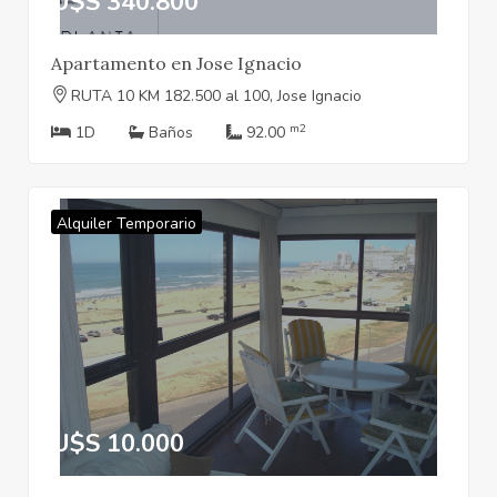
U$S 340.800
Apartamento en Jose Ignacio
RUTA 10 KM 182.500 al 100, Jose Ignacio
m2
1D
Baños
92.00
Alquiler Temporario
U$S 10.000