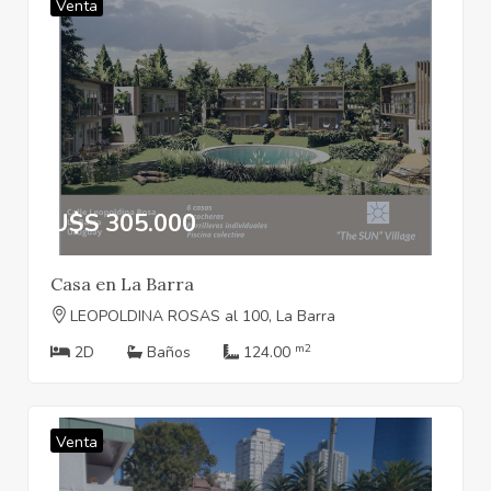
Venta
U$S 305.000
Casa en La Barra
LEOPOLDINA ROSAS al 100, La Barra
m2
2D
Baños
124.00
Venta