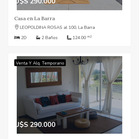
U$S 290.000
Casa en La Barra
LEOPOLDINA ROSAS al 100, La Barra
m2
2D
2 Baños
124.00
Venta Y Alq. Temporario
U$S 290.000