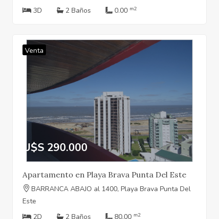
m2
3D
2 Baños
0.00
Venta
U$S 290.000
Apartamento en Playa Brava Punta Del Este
BARRANCA ABAJO al 1400, Playa Brava Punta Del
Este
m2
2D
2 Baños
80.00