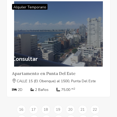
Alquiler Temporario
Consultar
Apartamento en Punta Del Este
CALLE 15 (El Obenque) al 1500, Punta Del Este
m2
2D
2 Baños
75.00
16
17
18
19
20
21
22