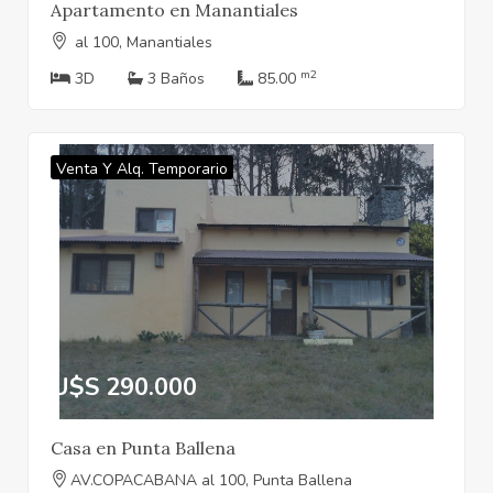
Apartamento en Manantiales
al 100, Manantiales
m2
3D
3 Baños
85.00
Venta Y Alq. Temporario
U$S 290.000
Casa en Punta Ballena
AV.COPACABANA al 100, Punta Ballena